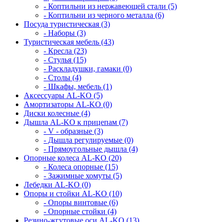
- Коптильни из нержавеющей стали (5)
- Коптильни из черного металла (6)
Посуда туристическая (3)
- Наборы (3)
Туристическая мебель (43)
- Кресла (23)
- Cтулья (15)
- Раскладушки, гамаки (0)
- Столы (4)
- Шкафы, мебель (1)
Аксессуары AL-KO (5)
Амортизаторы AL-KO (0)
Диски колесные (4)
Дышла AL-KO к прицепам (7)
- V - образные (3)
- Дышла регулируемые (0)
- Прямоугольные дышла (4)
Опорные колеса AL-KO (20)
- Колеса опорные (15)
- Зажимные хомуты (5)
Лебедки AL-KO (0)
Опоры и стойки AL-KO (10)
- Опоры винтовые (6)
- Опорные стойки (4)
Резино-жгутовые оси AL-KO (13)