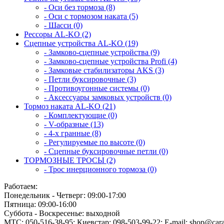
- Оси без тормоза (8)
- Оси с тормозом наката (5)
- Шасси (0)
Рессоры AL-KO (2)
Сцепные устройства AL-KO (19)
- Замково-сцепные устройства (9)
- Замково-сцепные устройства Profi (4)
- Замковые cтабилизаторы AKS (3)
- Петли буксировочные (3)
- Противоугонные системы (0)
- Аксессуары замковых устройств (0)
Тормоз наката AL-KO (21)
- Комплектующие (0)
- V-образные (13)
- 4-х гранные (8)
- Регулируемые по высоте (0)
- Сцепные буксировочные петли (0)
ТОРМОЗНЫЕ ТРОСЫ (2)
- Трос инерционного тормоза (0)
Работаем:
Понедельник - Четверг: 09:00-17:00
Пятница: 09:00-16:00
Суббота - Воскресенье: выходной
МТС: 050-516-38-95; Киевстар: 098-503-99-22; E-mail: shop@car