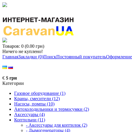
Товаров: 0 (0.00 грн)
Ничего не куплено!
Главная
Закладки (0)
Поиск
Постоянный покупатель
Оформление 
€
$
грн
Категории
Газовое оборудование (1)
Краны, смесители (12)
Насосы, помпы (10)
Автохолодильники и термосумки (2)
Аксессуары (4)
Коптильни (11)
- Аксессуары для коптилок (2)
- Дымогенераторы (4)