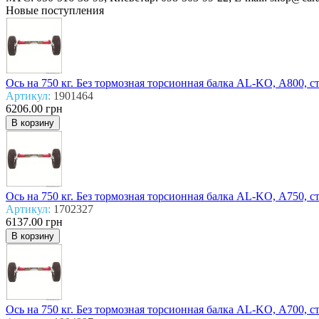
Новые поступления
Ось на 750 кг. Без тормозная торсионная балка AL-KO, А800, с
Артикул:
1901464
6206.00 грн
Ось на 750 кг. Без тормозная торсионная балка AL-KO, А750, с
Артикул:
1702327
6137.00 грн
Ось на 750 кг. Без тормозная торсионная балка AL-KO, А700, с